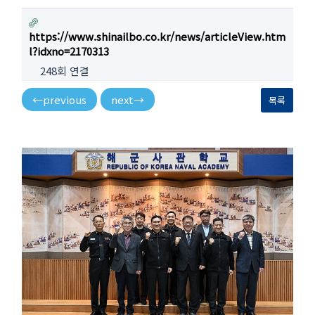
https://www.shinailbo.co.kr/news/articleView.htm
l?idxno=2170313
248회 연결
←
previous
next
→
목록