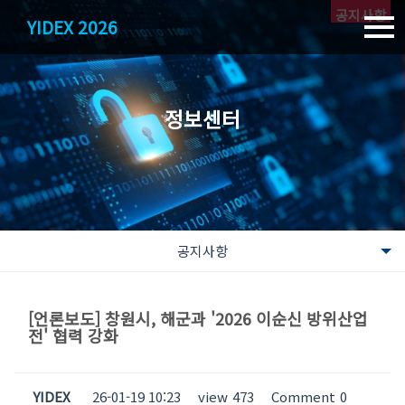
공지사항
YIDEX 2026
정보센터
공지사항
공지사항
[언론보도] 창원시, 해군과 '2026 이순신 방위산업
업계소식
전' 협력 강화
문의하기
YIDEX
26-01-19 10:23
view
473
Comment
0