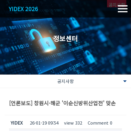
공지사항
YIDEX 2026
정보센터
공지사항
공지사항
[언론보도] 창원시·해군 '이순신방위산업전' 맞손
업계소식
문의하기
YIDEX
26-01-19 09:54
view
332
Comment
0