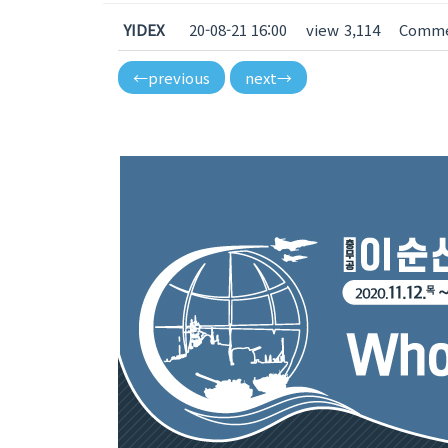
YIDEX
20-08-21 16:00
view
3,114
Comm
←
previous
next
→