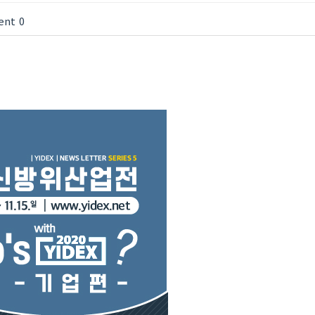
ent
0